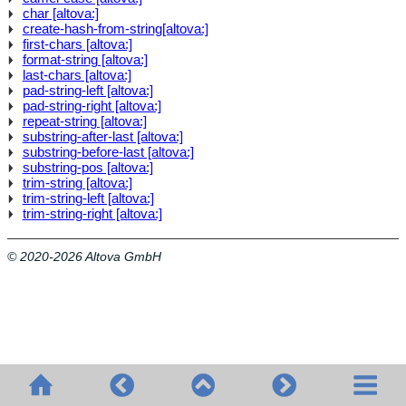
char [altova:]
create-hash-from-string[altova:]
first-chars [altova:]
format-string [altova:]
last-chars [altova:]
pad-string-left [altova:]
pad-string-right [altova:]
repeat-string [altova:]
substring-after-last [altova:]
substring-before-last [altova:]
substring-pos [altova:]
trim-string [altova:]
trim-string-left [altova:]
trim-string-right [altova:]
© 2020-2026 Altova GmbH