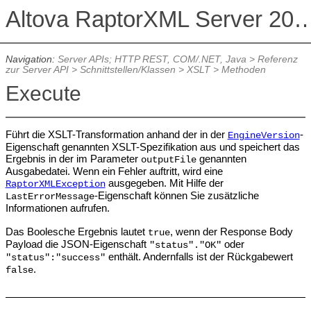
Altova RaptorXML Serv
Navigation:
Server APIs; HTTP REST, COM/.NET, Java
>
Referenz
zur Server API
>
Schnittstellen/Klassen
>
XSLT
>
Methoden
Execute
Führt die XSLT-Transformation anhand der in der
-
EngineVersion
Eigenschaft genannten XSLT-Spezifikation aus und speichert das
Ergebnis in der im Parameter
genannten
outputFile
Ausgabedatei. Wenn ein Fehler auftritt, wird eine
ausgegeben. Mit Hilfe der
RaptorXMLException
-Eigenschaft können Sie zusätzliche
LastErrorMessage
Informationen aufrufen.
Das Boolesche Ergebnis lautet
, wenn der Response Body
true
Payload die JSON-Eigenschaft
oder
"status"."OK"
enthält. Andernfalls ist der Rückgabewert
"status":"success"
.
false