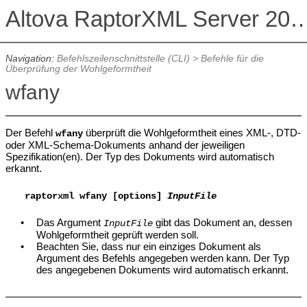
Altova RaptorXML Serv
Navigation:
Befehlszeilenschnittstelle (CLI)
>
Befehle für die
Überprüfung der Wohlgeformtheit
wfany
Der Befehl
überprüft die Wohlgeformtheit eines XML-, DTD-
wfany
oder XML-Schema-Dokuments anhand der jeweiligen
Spezifikation(en). Der Typ des Dokuments wird automatisch
erkannt.
raptorxml
wfany [options]
InputFile
•
Das Argument
gibt das Dokument an, dessen
InputFile
Wohlgeformtheit geprüft werden soll.
•
Beachten Sie, dass nur ein einziges Dokument als
Argument des Befehls angegeben werden kann. Der Typ
des angegebenen Dokuments wird automatisch erkannt.