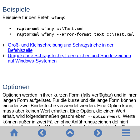
Beispiele
Beispiele für den Befehl
:
wfany
•
raptorxml
wfany c:\Test.xml
•
raptorxml
wfany --error-format=text c:\Test.xml
Groß- und Kleinschreibung und Schrägstriche in der
Befehlszeile
Umgekehrte Schrägstriche, Leerzeichen und Sonderzeichen
auf Windows-Systemen
Optionen
Optionen werden in ihrer kurzen Form (falls verfügbar) und in ihrer
langen Form aufgelistet. Für die kurze und die lange Form können
ein oder zwei Bindestriche verwendet werden. Eine Option kann,
muss aber keinen Wert erhalten. Eine Option, die einen Wert
erhält, wird folgendermaßen geschrieben:
. Werte
--option=wert
können außer in zwei Fällen ohne Anführungszeichen definiert
werden: (i) wenn der Wertestring Leerzeichen enthält oder (ii)
wenn in der Beschreibung der Option explizit erwähnt ist, dass
Anführungszeichen zwingend erforderlich sind. Wenn eine Option