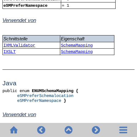
eSMPreferNamespace
= 1
Verwendet von
Schnittstelle
Eigenschaft
IXMLValidator
SchemaMapping
IXSLT
SchemaMapping
Java
public enum
ENUMSchemaMapping {
eSMPreferSchemalocation
eSMPreferNamespace
}
Verwendet von
Klasse
Methode
IXMLValidator
setSchemaMapping