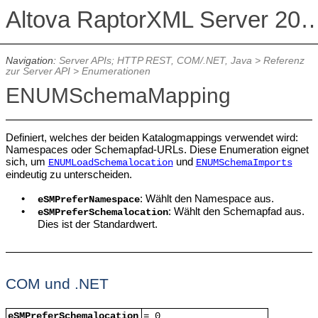
Altova RaptorXML Serv
Navigation:
Server APIs; HTTP REST, COM/.NET, Java
>
Referenz
zur Server API
>
Enumerationen
ENUMSchemaMapping
Definiert, welches der beiden Katalogmappings verwendet wird:
Namespaces oder Schemapfad-URLs. Diese Enumeration eignet
sich, um
und
ENUMLoadSchemalocation
ENUMSchemaImports
eindeutig zu unterscheiden.
•
: Wählt den Namespace aus.
eSMPreferNamespace
•
:
Wählt den Schemapfad aus.
eSMPreferSchemalocation
Dies ist der
Standardwert
.
COM und .NET
eSMPreferSchemalocation
= 0