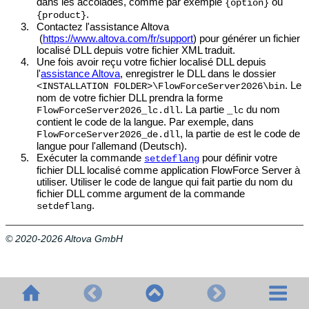
dans les accolades, comme par exemple
ou
{option}
.
{product}
3.
Contactez l'assistance Altova
(
https://www.altova.com/fr/support
) pour générer un fichier
localisé DLL depuis votre fichier XML traduit.
4.
Une fois avoir reçu votre fichier localisé DLL depuis
l'
assistance Altova
, enregistrer le DLL dans le dossier
. Le
<INSTALLATION FOLDER>\FlowForceServer
2026
\bin
nom de votre fichier DLL prendra la forme
. La partie
du nom
FlowForceServer
2026
_lc.dll
_lc
contient le code de la langue. Par exemple, dans
, la partie
est le code de
FlowForceServer
2026
_de.dll
de
langue pour l'allemand (Deutsch).
5.
Exécuter la commande
pour définir votre
setdeflang
fichier DLL localisé comme application FlowForce Server à
utiliser. Utiliser le code de langue qui fait partie du nom du
fichier DLL comme argument de la commande
.
setdeflang
© 2020-2026 Altova GmbH