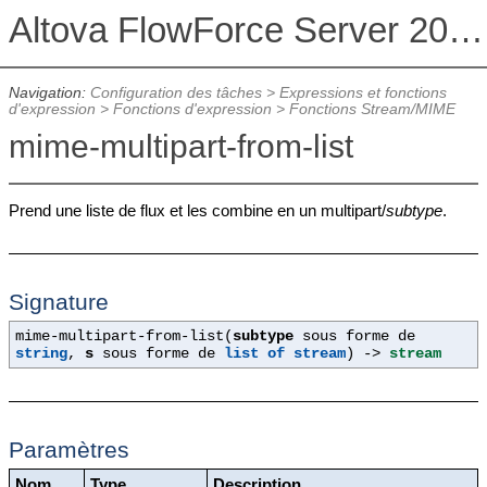
Altova FlowForce Server 2026 Advanced Edition
Navigation:
Configuration des tâches
>
Expressions et fonctions
d'expression
>
Fonctions d'expression
>
Fonctions Stream/MIME
mime-multipart-from-list
Prend une liste de flux et les combine en un multipart/
subtype
.
Signature
mime-multipart-from-list(
subtype
sous forme de
string
,
s
sous forme de
list of stream
) ->
stream
Paramètres
Nom
Type
Description