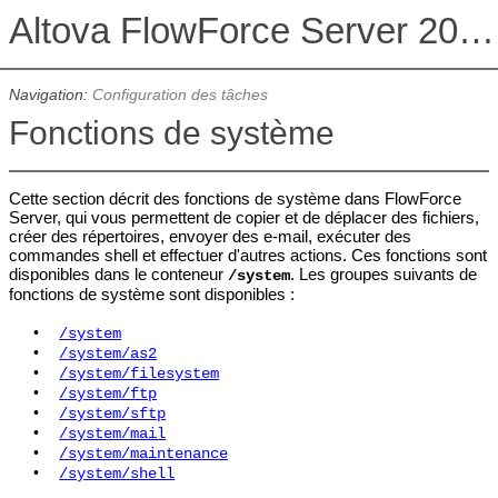
Altova FlowForce Server 2026 Advanced Edition
Navigation:
Configuration des tâches
Fonctions de système
Cette section décrit des fonctions de système dans FlowForce
Server, qui vous permettent de copier et de déplacer des fichiers,
créer des répertoires, envoyer des e-mail, exécuter des
commandes shell et effectuer d'autres actions. Ces fonctions sont
disponibles dans le conteneur
. Les groupes suivants de
/system
fonctions de système sont disponibles :
•
/system
•
/system/as2
•
/system/filesystem
•
/system/ftp
•
/system/sftp
•
/system/mail
•
/system/maintenance
•
/system/shell