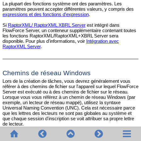
La plupart des fonctions système ont des paramètres. Les
paramètres peuvent accepter différentes valeurs, y compris des
expressions et des fonctions d'expression
.
Si
RaptorXML/ RaptorXML XBRL Server
est intégré dans
FlowForce Server, un conteneur supplémentaire contenant toutes
les fonctions RaptorXML/RaptorXML+XBRL Server sera
disponible. Pour plus d'informations, voir
Intégration avec
RaptorXML Server
.
Chemins de réseau Windows
Lors de la création de tâches, vous devrez généralement vous
référer à des chemins de fichier sur l'appareil sur lequel FlowForce
Server est exécuté ou à des chemins de fichier sur le réseau.
Lorsque vous vous référez à un chemin de réseau Windows (par
exemple, un lecteur de réseau mappé), utilisez la syntaxe
Universal Naming Convention (UNC). Cela est nécessaire parce
que les lettres des lecteurs ne sont pas globales au système et
que chaque session d'inscription se voit attribuer sa propre lettre
de lecteur.
L'UNC a la syntaxe suivante :
, où le
référence le
\\server\sharedfolder\filepath
serveur