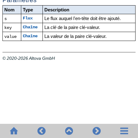
Paramètres
Nom
Type
Description
Le flux auquel l'en-tête doit être ajouté.
Flux
s
La
clé
de la paire clé-valeur.
Chaîne
key
La
valeur
de la paire clé-valeur.
Chaîne
value
© 2020-2026 Altova GmbH