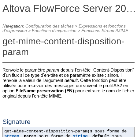
Altova FlowForce Server 2026 Advanced Edition
Navigation:
Configuration des tâches
>
Expressions et fonctions
d'expression
>
Fonctions d'expression
>
Fonctions Stream/MIME
get-mime-content-disposition-
param
Renvoie le paramètre
param
depuis l'en-tête "Content-Disposition"
d'un flux si ce type d'en-tête et de paramètre existe ; sinon, il
renvoie la valeur de l'argument
default
. Cette fonction peut être
utilisée pour recevoir des messages qui suivent le profil AS2 en
option
FileName preservation (FN)
pour extraire le nom de fichier
original depuis l'en-tête MIME.
Signature
get-mime-content-disposition-param(
s
sous forme de
stream
,
param
sous forme de
string
,
default
sous