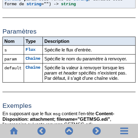
forme de
string
=""
) ->
string
Paramètres
Nom
Type
Description
Spécifie le flux d’entrée.
Flux
s
Spécifie le nom du paramètre à renvoyer.
Chaîne
param
Spécifie la valeur à renvoyer lorsque les
Chaîne
default
param
et
header
spécifiés n’existent pas.
Par défaut, il s’agit d’une chaîne vide.
Exemples
En supposant que le flux
contient l'en-tête
Content-
msg
Disposition: attachment; filename="GETMSG.edi"
,
l'expression suivante renverra GETMSG.edi:
get-mime-content-disposition-param(msg, "filename")