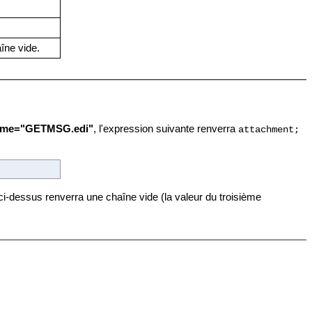
aîne vide.
ename="GETMSG.edi"
, l'expression suivante renverra
attachment;
 ci-dessus renverra une chaîne vide (la valeur du troisième