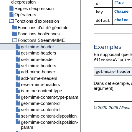
Cluster
Recevoir des messages AS2
Format d’entrée
d'expression
Se référer à des identifiants
Importer
Flux
s
Échange de message AS2
Paramètres pour fonction
Opération en mode maître
depuis les tâches
Règles d'expression
Chaîne
key
complet (Simple)
système /system/mail/send
Opération en mode travailleur
Opérateurs
Échange de message AS2
Service de répertoire
chaîne
Fonctions d'expression
défaut
complet (Avancé)
Paramètres de journalisation
Fonctions d’utilité générale
Statistiques
Fonctions booléennes
content
Fonctions Stream/MIME
current-message-id
all
Exemples
get-stream-filename
any
get-mime-header
is-file
false
get-mime-headers
En supposant que le
new-message-id
if
set-mime-header
filename=\"GETMS
read-lines
not
set-mime-headers
sleep-for
true
add-mime-header
get-mime-header
add-mime-headers
Dans cet exemple, si
reset-mime-headers
argument).
is-mime-content-type
get-mime-content-type-param
get-mime-content-id
© 2020-2026 Altov
set-mime-content-id
set-mime-content-disposition
get-mime-content-disposition-
param