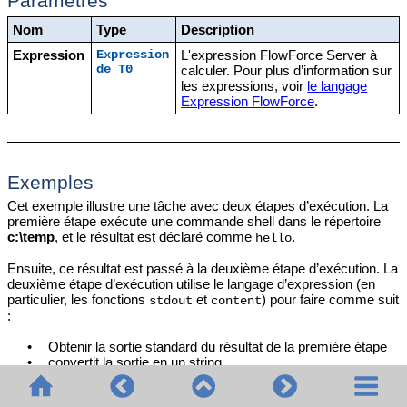
Paramètres
Nom
Type
Description
Expression
L'expression FlowForce Server à
Expression
de T0
calculer. Pour plus d’information sur
les expressions, voir
le langage
Expression FlowForce
.
Exemples
Cet exemple illustre une tâche avec deux étapes d’exécution. La
première étape exécute une commande shell dans le répertoire
c:\temp
, et le résultat est déclaré comme
.
hello
Ensuite, ce résultat est passé à la deuxième étape d’exécution. La
deuxième étape d’exécution utilise le langage d’expression (en
particulier, les fonctions
et
) pour faire comme suit
stdout
content
:
•
Obtenir la sortie standard du résultat de la première étape
•
convertit la sortie en un string
La fonction
évalue l’expression saisie dans la case de
compute