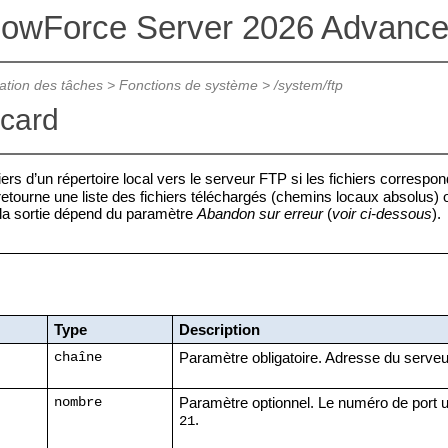
lowForce Server 2026 Advance
ation des tâches
>
Fonctions de système
>
/system/ftp
dcard
ers d’un répertoire local vers le serveur FTP si les fichiers correspo
 retourne une liste des fichiers téléchargés (chemins locaux absolus) 
 la sortie dépend du paramètre
Abandon sur erreur
(
voir ci-dessous
).
Type
Description
Paramètre obligatoire. Adresse du serveu
chaîne
Paramètre optionnel. Le numéro de port ut
nombre
.
21