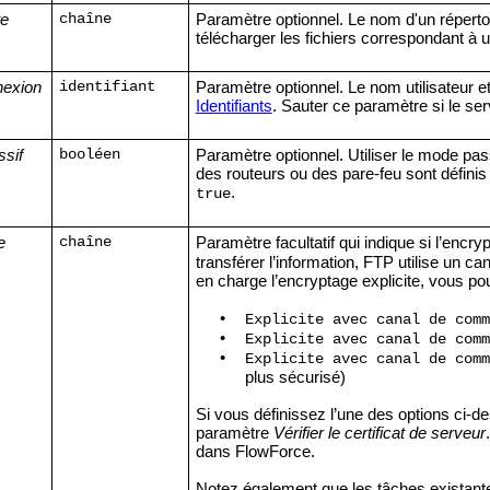
te
Paramètre optionnel. Le nom d'un répertoi
chaîne
télécharger les fichiers correspondant à u
nexion
Paramètre optionnel. Le nom utilisateur e
identifiant
Identifiants
. Sauter ce paramètre si le ser
ssif
Paramètre optionnel. Utiliser le mode pa
booléen
des routeurs ou des pare-feu sont défini
.
true
e
Paramètre facultatif qui indique si l’encry
chaîne
transférer l’information, FTP utilise un
en charge l’encryptage explicite, vous po
•
Explicite avec canal de com
•
Explicite avec canal de com
•
Explicite avec canal de com
plus sécurisé)
Si vous définissez l’une des options ci-de
paramètre
Vérifier le certificat de serveur
dans FlowForce.
Notez également que les tâches existantes 