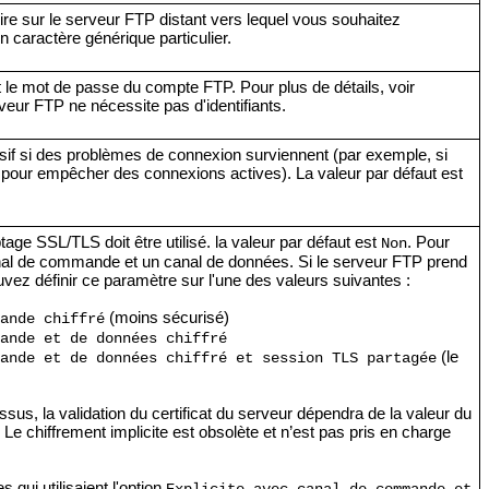
re sur le serveur FTP distant vers lequel vous souhaitez
n caractère générique particulier.
t le mot de passe du compte FTP. Pour plus de détails, voir
veur FTP ne nécessite pas d'identifiants.
ssif si des problèmes de connexion surviennent (par exemple, si
s pour empêcher des connexions actives). La valeur par défaut est
ptage SSL/TLS doit être utilisé. la valeur par défaut est
. Pour
Non
 canal de commande et un canal de données. Si le serveur FTP prend
uvez définir ce paramètre sur l'une des valeurs suivantes :
(moins sécurisé)
mande chiffré
mande et de données chiffré
(le
mande et de données chiffré et session TLS partagée
ssus, la validation du certificat du serveur dépendra de la valeur du
. Le chiffrement implicite est obsolète et n’est pas pris en charge
qui utilisaient l'option