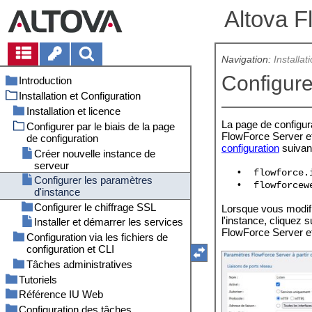
Altova F
Navigation:
Installat
Configure
Introduction
Installation et Configuration
Nouvelles fonctions
Aperçu
Version 2026
Installation et licence
La page de configur
Terminologie
Version 2025
Configurer par le biais de la page
Configuration sur Windows
FlowForce Server et
de configuration
Chemins importants
Version 2024
Configuration sur Linux
Installation sur Windows
configuration
suivant
Créer nouvelle instance de
Considérations liées à la sécurité
Version 2023
Mettre à niveau FlowForce
Installer sur Windows Server
Installer sur Linux
serveur
Server
Core
Version 2022
Installer LicenseServer
•
flowforce.
Configurer les paramètres
Installer LicenseServer
Version 2021
Licence FlowForceServer
•
flowforcew
d'instance
Licence FlowForceServer
Configurer Instance
Démarrer LicenseServer
Configurer le chiffrage SSL
Lorsque vous modifi
Démarrer LicenseServer
Enregistrer FlowForceServer
l'instance, cliquez 
Installer et démarrer les services
Créer des certificats SSL auto-
Enregistrer FlowForceServer
Attribuer licence à
FlowForce Server e
signés
Configuration via les fichiers de
Attribuer licence à FlowForce
FlowForceServer
configuration et CLI
Server
Tâches administratives
Aperçu des fichiers de
configuration
Définir des utilisateurs et des
Tutoriels
Paramètres d’instance dans les
rôles
Référence IU Web
Hello World
fichiers de configuration
Backup, Récupération de
Configuration des tâches
Copier des fichiers
Home