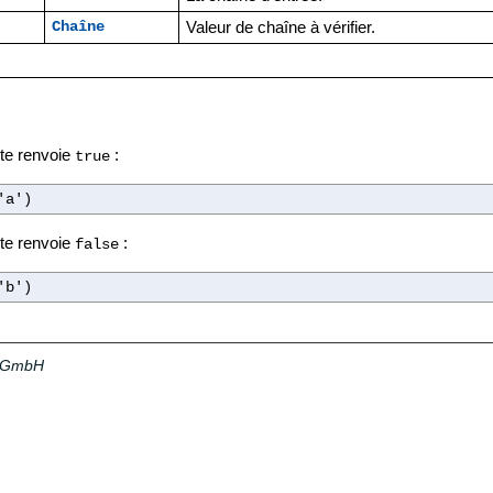
Valeur de chaîne à vérifier.
Chaîne
te renvoie
:
true
'a')
te renvoie
:
false
'b')
a GmbH