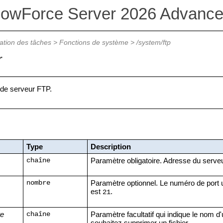
lowForce Server 2026 Advance
ation des tâches
>
Fonctions de système
>
/system/ftp
r
 de serveur FTP.
Type
Description
Paramètre obligatoire. Adresse du serveu
chaîne
Paramètre optionnel. Le numéro de port u
nombre
est
.
21
te
Paramètre facultatif qui indique le nom d'
chaîne
souhaitez supprimer un fichier.