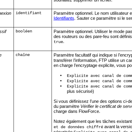
nexion
Paramètre optionnel. Le nom utilisateur e
identifiant
Identifiants
. Sauter ce paramètre si le se
ssif
Paramètre optionnel. Utiliser le mode pa
booléen
des routeurs ou des pare-feu sont défini
.
true
e
Paramètre facultatif qui indique si l’encry
chaîne
transférer l’information, FTP utilise un
en charge l’encryptage explicite, vous po
•
Explicite avec canal de com
•
Explicite avec canal de com
•
Explicite avec canal de com
plus sécurisé)
Si vous définissez l’une des options ci-de
du paramètre
Vérifier le certificat de ser
charge dans FlowForce.
Notez également que les tâches existantes
avant la versi
et de données chiffré
sécurisée