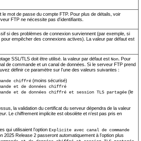
t le mot de passe du compte FTP. Pour plus de détails, voir
rveur FTP ne nécessite pas d'identifiants.
ssif si des problèmes de connexion surviennent (par exemple, si
s pour empêcher des connexions actives). La valeur par défaut est
ptage SSL/TLS doit être utilisé. la valeur par défaut est
. Pour
Non
 canal de commande et un canal de données. Si le serveur FTP prend
uvez définir ce paramètre sur l'une des valeurs suivantes :
(moins sécurisé)
mande chiffré
mande et de données chiffré
(le
mande et de données chiffré et session TLS partagée
ssus, la validation du certificat du serveur dépendra de la valeur
veur
. Le chiffrement implicite est obsolète et n’est pas pris en
 qui utilisaient l'option
Explicite avec canal de commande
on 2025 Release 2 passeront automatiquement à l'option plus
.