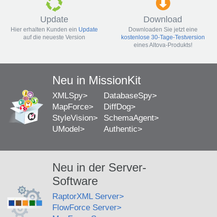
Update
Download
Hier erhalten Kunden ein
Update
Downloaden Sie jetzt eine
auf die neueste Version
kostenlose 30-Tage-Testversion
eines Altova-Produkts!
Neu in MissionKit
XMLSpy
DatabaseSpy
MapForce
DiffDog
StyleVision
SchemaAgent
UModel
Authentic
Neu in der Server-
Software
RaptorXML Server
FlowForce Server