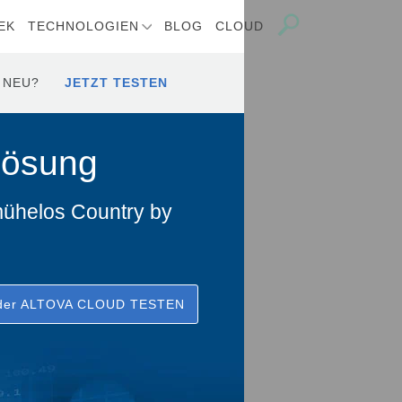
EK
TECHNOLOGIEN
BLOG
CLOUD
 NEU?
JETZT TESTEN
Lösung
mühelos Country by
 der ALTOVA CLOUD TESTEN