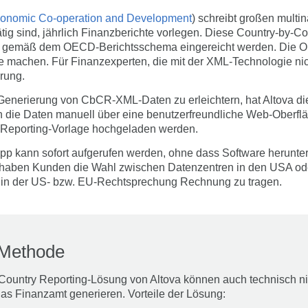
Economic Co-operation and Development
) schreibt großen multi
tätig sind, jährlich Finanzberichte vorlegen. Diese Country-by-
 gemäß dem OECD-Berichtsschema eingereicht werden. Die O
e machen. Für Finanzexperten, die mit der XML-Technologie nich
rung.
enerierung von CbCR-XML-Daten zu erleichtern, hat Altova d
nen die Daten manuell über eine benutzerfreundliche Web-Oberf
 Reporting-Vorlage hochgeladen werden.
pp kann sofort aufgerufen werden, ohne dass Software herunter
d haben Kunden die Wahl zwischen Datenzentren in den USA od
 in der US- bzw. EU-Rechtsprechung Rechnung zu tragen.
a-Methode
y Country Reporting-Lösung von Altova können auch technisch ni
as Finanzamt generieren. Vorteile der Lösung: