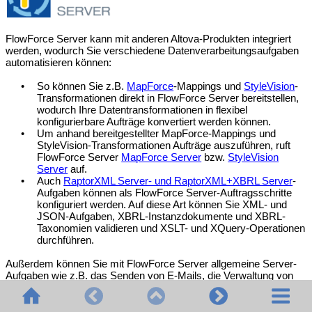
FlowForce Server kann mit anderen Altova-Produkten integriert
werden, wodurch Sie verschiedene Datenverarbeitungsaufgaben
automatisieren können:
•
So können Sie z.B.
MapForce
-Mappings und
StyleVision
-
Transformationen direkt in FlowForce Server bereitstellen,
wodurch Ihre Datentransformationen in flexibel
konfigurierbare Aufträge konvertiert werden können.
•
Um anhand bereitgestellter MapForce-Mappings und
StyleVision-Transformationen Aufträge auszuführen, ruft
FlowForce Server
MapForce Server
bzw.
StyleVision
Server
auf.
•
Auch
RaptorXML Server- und RaptorXML+XBRL Server
-
Aufgaben können als FlowForce Server-Auftragsschritte
konfiguriert werden. Auf diese Art können Sie XML- und
JSON-Aufgaben, XBRL-Instanzdokumente und XBRL-
Taxonomien validieren und XSLT- und XQuery-Operationen
durchführen.
Außerdem können Sie mit FlowForce Server allgemeine Server-
Aufgaben wie z.B. das Senden von E-Mails, die Verwaltung von
Dateien im lokalen System oder Netzwerk, das Ausführen von
Shell Skripts und andere Aufgaben erstellen und automatisieren.
Die FlowForce Server Advanced Edition kann AS2-Nachrichten