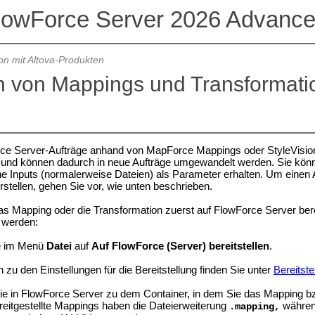
lowForce Server 2026 Advance
ion mit Altova-Produkten
n von Mappings und Transformati
ce Server-Aufträge anhand von MapForce Mappings oder StyleVision-
 und können dadurch in neue Aufträge umgewandelt werden. Sie kön
e Inputs (normalerweise Dateien) als Parameter erhalten. Um einen 
rstellen, gehen Sie vor, wie unten beschrieben.
das Mapping oder die Transformation zuerst auf FlowForce Server ber
 werden:
ie im Menü
Datei
auf
Auf FlowForce (Server) bereitstellen
.
 zu den Einstellungen für die Bereitstellung finden Sie unter
Bereitst
ie in FlowForce Server zu dem Container, in dem Sie das Mapping bz
Bereitgestellte Mappings haben die Dateierweiterung
während
.mapping,