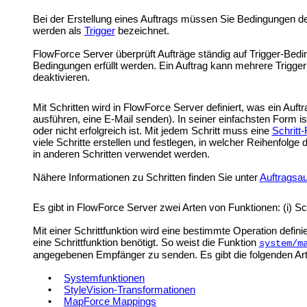
Bei der Erstellung eines Auftrags müssen Sie Bedingungen def
werden als
Trigger
bezeichnet.
FlowForce Server überprüft Aufträge ständig auf Trigger-Bedi
Bedingungen erfüllt werden. Ein Auftrag kann mehrere Trigger
deaktivieren.
Mit Schritten wird in FlowForce Server definiert, was ein Auft
ausführen, eine E-Mail senden). In seiner einfachsten Form is
oder nicht erfolgreich ist. Mit jedem Schritt muss eine
Schritt
viele Schritte erstellen und festlegen, in welcher Reihenfolg
in anderen Schritten verwendet werden.
Nähere Informationen zu Schritten finden Sie unter
Auftragsau
Es gibt in FlowForce Server zwei Arten von Funktionen: (i) Sch
Mit einer Schrittfunktion wird eine bestimmte Operation defini
eine Schrittfunktion benötigt. So weist die Funktion
system/m
angegebenen Empfänger zu senden. Es gibt die folgenden Arte
•
Systemfunktionen
•
StyleVision-Transformationen
•
MapForce Mappings