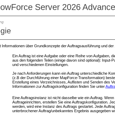
lowForce Server 2026 Advance
ung
gie
lt Informationen über Grundkonzepte der Auftragsausführung und der Z
Ein Auftrag ist eine Aufgabe oder eine Reihe von Aufgaben, d
aus den folgenden Teilen (einige davon sind optional): Input
und verschiedenen Einstellungen.
Je nach Anforderungen kann ein Auftrag unterschiedliche Kom
(z.B der Durchführung einer MapForce-Transformation) besteh
Erstellung eines Verzeichnisses, Auflisten und Senden des V
Informationen zur Auftragskonfiguration finden Sie unter
Auftr
Eine Auftragsinstanz ist nicht dasselbe wie ein Auftrag. Wenn
Auftrageinrichten, erstellen Sie eine Auftragskonfiguration. Jed
werden, wird eine Instanz des Auftrags gestartet. Jede Auftra
unterbrochener Auftrag/unbekanntes Ergebnis ausgegeben wir