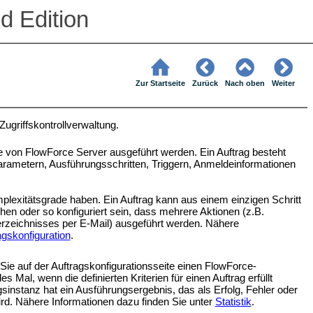
d Edition
Zur Startseite
Zurück
Nach oben
Weiter
ugriffskontrollverwaltung.
ie von FlowForce Server ausgeführt werden. Ein Auftrag besteht
-Parametern, Ausführungsschritten, Triggern, Anmeldeinformationen
plexitätsgrade haben. Ein Auftrag kann aus einem einzigen Schritt
en oder so konfiguriert sein, dass mehrere Aktionen (z.B.
erzeichnisses per E-Mail) ausgeführt werden. Nähere
agskonfiguration
.
 Sie auf der Auftragskonfigurationsseite einen FlowForce-
es Mal, wenn die definierten Kriterien für einen Auftrag erfüllt
gsinstanz hat ein Ausführungsergebnis, das als Erfolg, Fehler oder
d. Nähere Informationen dazu finden Sie unter
Statistik
.