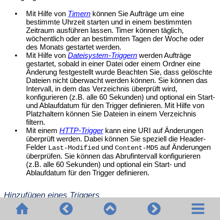
•
Mit Hilfe von
Timern
können Sie Aufträge um eine
bestimmte Uhrzeit starten und in einem bestimmten
Zeitraum ausführen lassen. Timer können täglich,
wöchentlich oder an bestimmten Tagen der Woche oder
des Monats gestartet werden.
•
Mit Hilfe von
Dateisystem-Triggern
werden Aufträge
gestartet, sobald in einer Datei oder einem Ordner eine
Änderung festgestellt wurde Beachten Sie, dass gelöschte
Dateien nicht überwacht werden können. Sie können das
Intervall, in dem das Verzeichnis überprüft wird,
konfigurieren (z.B. alle 60 Sekunden) und optional ein Start-
und Ablaufdatum für den Trigger definieren. Mit Hilfe von
Platzhaltern können Sie Dateien in einem Verzeichnis
filtern.
•
Mit einem
HTTP-Trigger
kann eine URI auf Änderungen
überprüft werden. Dabei können Sie speziell die Header-
Felder
und
auf Änderungen
Last-Modified
Content-MD5
überprüfen. Sie können das Abrufintervall konfigurieren
(z.B. alle 60 Sekunden) und optional ein Start- und
Ablaufdatum für den Trigger definieren.
Hinzufügen eines Triggers
Um einen Trigger hinzuzufügen,
erstellen Sie einen Auftrag
oder
öffnen Sie einen bestehenden, navigieren Sie zum Abschnitt