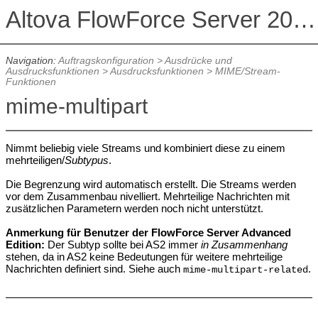
Altova FlowForce Server 2026 Advanced Edition
Navigation:
Auftragskonfiguration
>
Ausdrücke und
Ausdrucksfunktionen
>
Ausdrucksfunktionen
>
MIME/Stream-
Funktionen
mime-multipart
Nimmt beliebig viele Streams und kombiniert diese zu einem
mehrteiligen/
Subtypus
.
Die Begrenzung wird automatisch erstellt. Die Streams werden
vor dem Zusammenbau nivelliert. Mehrteilige Nachrichten mit
zusätzlichen Parametern werden noch nicht unterstützt.
Anmerkung für Benutzer der FlowForce Server Advanced
Edition:
Der Subtyp sollte bei AS2 immer
in Zusammenhang
stehen, da in AS2 keine Bedeutungen für weitere mehrteilige
Nachrichten definiert sind. Siehe auch
.
mime-multipart-related