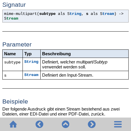
Signatur
mime-multipart(
subtype
als S
tring
,
s
als S
tream
) ->
S
tream
Parameter
Name
Typ
Beschreibung
Definiert, welcher multipart/
Subtyp
String
subtype
verwendet werden soll.
Definiert den Input-Stream.
Stream
s
Beispiele
Der folgende Ausdruck gibt einen Stream bestehend aus zwei
Dateien, einer EDI-Datei und einer PDF-Datei, zurück.
mime-multipart("related", stream-
open("c:\example\order.edi", "application/EDIFACT"), s