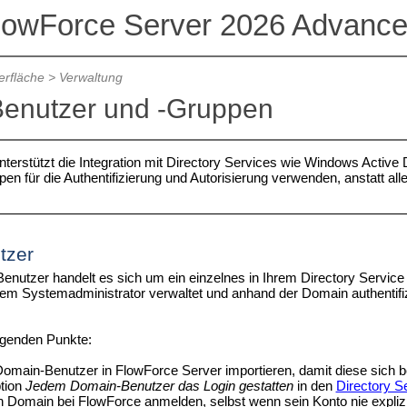
lowForce Server 2026 Advance
rfläche
>
Verwaltung
enutzer und -Gruppen
terstützt die Integration mit Directory Services wie Windows Acti
en für die Authentifizierung und Autorisierung verwenden, anstatt al
tzer
enutzer handelt es sich um ein einzelnes in Ihrem Directory Servic
rem Systemadministrator verwaltet und anhand der Domain authentifizi
lgenden Punkte:
omain-Benutzer in FlowForce Server importieren, damit diese sich 
tion
Jedem Domain-Benutzer das Login gestatten
in den
Directory S
en Domain bei FlowForce anmelden, selbst wenn sein Konto nie explizi