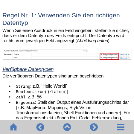
Regel Nr. 1: Verwenden Sie den richtigen
Datentyp
Wenn Sie einen Ausdruck in ein Feld eingeben, stellen Sie sicher,
dass er dem Datentyp des Felds entspricht. Der Datentyp wird
rechts vom jeweiligen Feld angezeigt (
Abbildung unten
).
Verfügbare Datentypen
Die verfügbaren Datentypen sind unten beschrieben.
•
: z.B. 'Hello World!'
String
•
:
Boolean
true()/false()
•
: z.B. 56
Zahl
•
: Stellt den Output eines Ausführungsschritts dar
Ergebnis
(z.B. MapForce-Mappings, StyleVision-
Transformationsdateien, Shell-Funktionen und andere). Für
das Ergebnisobjekt können Exit-Code, Fehlermeldung,
,
und eine Sammlung von Ergebnisstreams
stdout
stderr
aufgezeichnet werden.