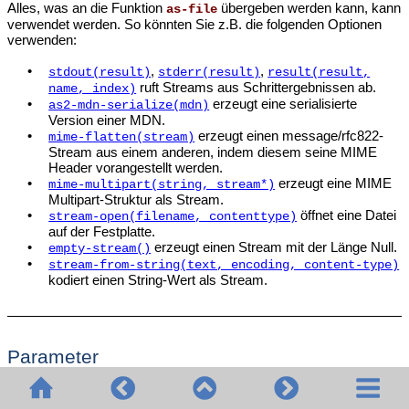
Alles, was an die Funktion
übergeben werden kann, kann
as-file
verwendet werden. So könnten Sie z.B. die folgenden Optionen
verwenden:
•
,
,
stdout(result)
stderr(result)
result(result,
ruft Streams aus Schrittergebnissen ab.
name, index)
•
erzeugt eine serialisierte
as2-mdn-serialize(mdn)
Version einer MDN.
•
erzeugt einen message/rfc822-
mime-flatten(stream)
Stream aus einem anderen, indem diesem seine MIME
Header vorangestellt werden.
•
erzeugt eine MIME
mime-multipart(string, stream*)
Multipart-Struktur als Stream.
•
öffnet eine Datei
stream-open(filename, contenttype)
auf der Festplatte.
•
erzeugt einen Stream mit der Länge Null.
empty-stream()
•
stream-from-string(text, encoding, content-type)
kodiert einen String-Wert als Stream.
Parameter
Name
Typ
Beschreibung