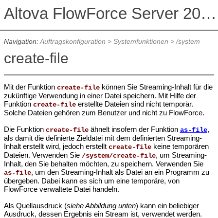
Altova FlowForce Server 2026 Advanced Edition
Navigation:
Auftragskonfiguration
>
Systemfunktionen
>
/system
create-file
Mit der Funktion
können Sie Streaming-Inhalt für die
create-file
zukünftige Verwendung in einer Datei speichern. Mit Hilfe der
Funktion
erstellte Dateien sind nicht temporär.
create-file
Solche Dateien gehören zum Benutzer und nicht zu FlowForce.
Die Funktion
ähnelt insofern der Funktion
,
create-file
as-file
als damit die definierte Zieldatei mit dem definierten Streaming-
Inhalt erstellt wird, jedoch erstellt
keine temporären
create-file
Dateien. Verwenden Sie
, um Streaming-
/system/create-file
Inhalt, den Sie behalten möchten, zu speichern. Verwenden Sie
, um den Streaming-Inhalt als Datei an ein Programm zu
as-file
übergeben. Dabei kann es sich um eine temporäre, von
FlowForce verwaltete Datei handeln.
Als Quellausdruck (
siehe Abbildung unten
) kann ein beliebiger
Ausdruck, dessen Ergebnis ein Stream ist, verwendet werden.