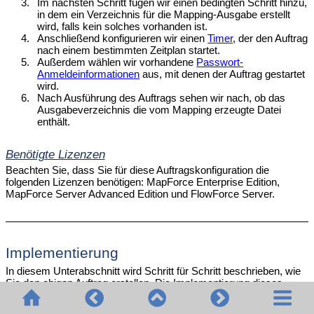
3.
Im nächsten Schritt fügen wir einen bedingten Schritt hinzu,
in dem ein Verzeichnis für die Mapping-Ausgabe erstellt
wird, falls kein solches vorhanden ist.
4.
Anschließend konfigurieren wir einen
Timer
, der den Auftrag
nach einem bestimmten Zeitplan startet.
5.
Außerdem wählen wir vorhandene
Passwort-
Anmeldeinformationen
aus, mit denen der Auftrag gestartet
wird.
6.
Nach Ausführung des Auftrags sehen wir nach, ob das
Ausgabeverzeichnis die vom Mapping erzeugte Datei
enthält.
Benötigte Lizenzen
Beachten Sie, dass Sie für diese Auftragskonfiguration die
folgenden Lizenzen benötigen: MapForce Enterprise Edition,
MapForce Server Advanced Edition und FlowForce Server.
Implementierung
In diesem Unterabschnitt wird Schritt für Schritt beschrieben, wie
Sie den obigen Auftrag erstellen. Die Implementierung dieses
Szenarios sehen Sie auch in der GIF-Datei am unteren Rand des
Kapitels.