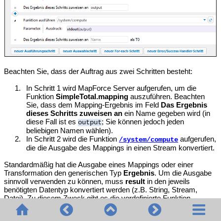
Beachten Sie, dass der Auftrag aus zwei Schritten besteht:
1.
In Schritt 1 wird MapForce Server aufgerufen, um die
Funktion
SimpleTotal.mapping
auszuführen. Beachten
Sie, dass dem Mapping-Ergebnis im Feld
Das Ergebnis
dieses Schritts zuweisen an
ein Name gegeben wird (in
diese Fall ist es
; Sie können jedoch jeden
output
beliebigen Namen wählen).
2.
In Schritt 2 wird die Funktion
aufgerufen,
/system/compute
die die Ausgabe des Mappings in einen Stream konvertiert.
Standardmäßig hat die Ausgabe eines Mappings oder einer
Transformation den generischen Typ
Ergebnis
. Um die Ausgabe
sinnvoll verwenden zu können, muss
result
in den jeweils
benötigten Datentyp konvertiert werden (z.B. String, Stream,
Datei). Zu diesem Zweck gibt es die vordefinierte Funktion
sowie verschiedene
FlowForce-
/system/compute
Ausdrucksfunktionen. Im obigen Beispiel wurde die vordefinierte