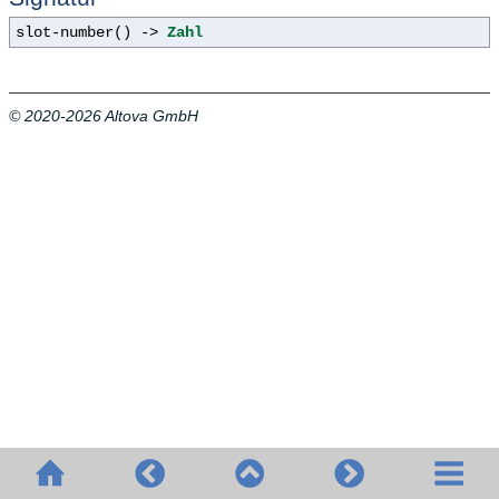
slot-number() ->
Zahl
© 2020-2026 Altova GmbH