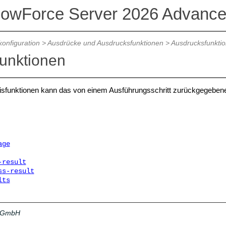
lowForce Server 2026 Advance
konfiguration
>
Ausdrücke und Ausdrucksfunktionen
>
Ausdrucksfunkti
unktionen
nisfunktionen kann das von einem Ausführungsschritt zurückgegeben
age
-result
ss-result
lts
a GmbH