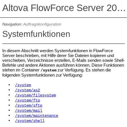
Altova FlowForce Server 2026 Advanced Edition
Navigation:
Auftragskonfiguration
Systemfunktionen
In diesem Abschnitt werden Systemfunktionen in FlowForce
Server beschrieben, mit Hilfe derer Sie Dateien kopieren und
verschieben, Verzeichnisse erstellen, E-Mails senden sowie Shell-
Befehle und andere Aktionen ausführen können. Diese Funktionen
stehen im Container
zur Verfügung. Es stehen die
/system
folgenden Systemfunktionen zur Verfügung:
•
/system
•
/system/as2
•
/system/filesystem
•
/system/ftp
•
/system/sftp
•
/system/mail
•
/system/maintenance
•
/system/shell