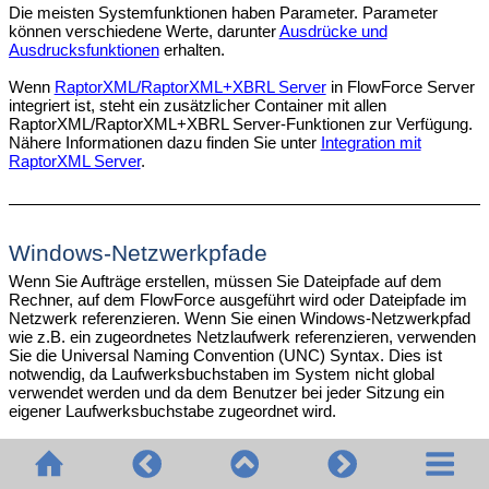
Die meisten Systemfunktionen haben Parameter. Parameter
können verschiedene Werte, darunter
Ausdrücke und
Ausdrucksfunktionen
erhalten.
Wenn
RaptorXML/RaptorXML+XBRL Server
in FlowForce Server
integriert ist, steht ein zusätzlicher Container mit allen
RaptorXML/RaptorXML+XBRL Server-Funktionen zur Verfügung.
Nähere Informationen dazu finden Sie unter
Integration mit
RaptorXML Server
.
Windows-Netzwerkpfade
Wenn Sie Aufträge erstellen, müssen Sie Dateipfade auf dem
Rechner, auf dem FlowForce ausgeführt wird oder Dateipfade im
Netzwerk referenzieren. Wenn Sie einen Windows-Netzwerkpfad
wie z.B. ein zugeordnetes Netzlaufwerk referenzieren, verwenden
Sie die Universal Naming Convention (UNC) Syntax. Dies ist
notwendig, da Laufwerksbuchstaben im System nicht global
verwendet werden und da dem Benutzer bei jeder Sitzung ein
eigener Laufwerksbuchstabe zugeordnet wird.
UNC hat die folgende Syntax:
, wobei
sich auf den
\\server\sharedfolder\filepath
server
(durch DNS definierten) Servernamen bezieht;
sharedfolder