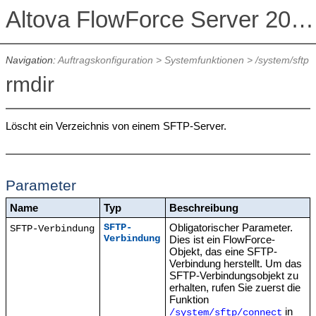
Altova FlowForce Server 2026 Advanced Edition
Navigation:
Auftragskonfiguration
>
Systemfunktionen
>
/system/sftp
rmdir
Löscht ein Verzeichnis von einem SFTP-Server.
Parameter
Name
Typ
Beschreibung
Obligatorischer Parameter.
SFTP-
SFTP-Verbindung
Verbindung
Dies ist ein FlowForce-
Objekt, das eine SFTP-
Verbindung herstellt. Um das
SFTP-Verbindungsobjekt zu
erhalten, rufen Sie zuerst die
Funktion
in
/system/sftp/connect