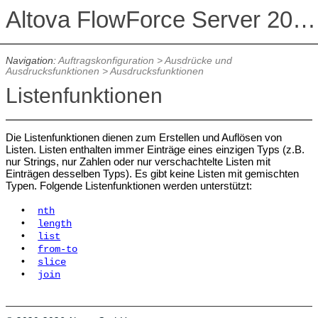
Altova FlowForce Server 2026 Advanced Edition
Navigation:
Auftragskonfiguration
>
Ausdrücke und
Ausdrucksfunktionen
>
Ausdrucksfunktionen
Listenfunktionen
Die Listenfunktionen dienen zum Erstellen und Auflösen von
Listen. Listen enthalten immer Einträge eines einzigen Typs (z.B.
nur Strings, nur Zahlen oder nur verschachtelte Listen mit
Einträgen desselben Typs). Es gibt keine Listen mit gemischten
Typen. Folgende Listenfunktionen werden unterstützt:
•
nth
•
length
•
list
•
from-to
•
slice
•
join