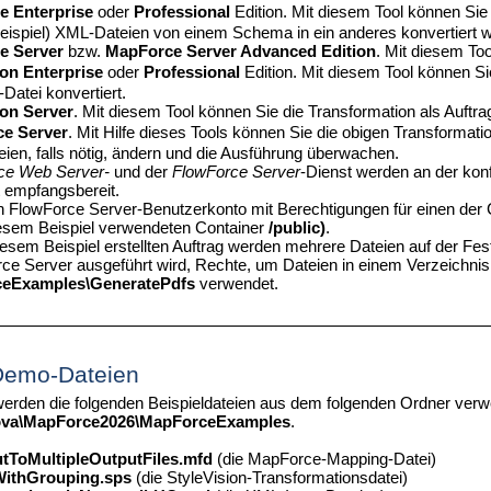
e Enterprise
oder
Professional
Edition. Mit diesem Tool können Sie 
eispiel) XML-Dateien von einem Schema in ein anderes konvertiert 
e Server
bzw.
MapForce Server Advanced Edition
. Mit diesem To
ion Enterprise
oder
Professional
Edition. Mit diesem Tool können Sie
Datei konvertiert.
ion Server
. Mit diesem Tool können Sie die Transformation als Auftr
ce Server
. Mit Hilfe dieses Tools können Sie die obigen Transformat
eien, falls nötig, ändern und die Ausführung überwachen.
ce Web Server-
und der
FlowForce Server
-Dienst werden an der konf
t empfangsbereit.
n FlowForce Server-Benutzerkonto mit Berechtigungen für einen der Co
iesem Beispiel verwendeten Container
/public)
.
iesem Beispiel erstellten Auftrag werden mehrere Dateien auf der Fest
e Server ausgeführt wird, Rechte, um Dateien in einem Verzeichnis z
ceExamples\GeneratePdfs
verwendet.
Demo-Dateien
werden die folgenden Beispieldateien aus dem folgenden Ordner ver
ova\MapForce
2026
\MapForceExamples
.
utToMultipleOutputFiles.mfd
(die MapForce-Mapping-Datei)
WithGrouping.sps
(die StyleVision-Transformationsdatei)