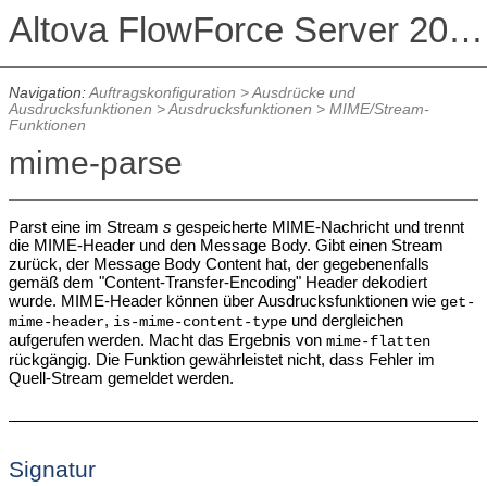
Altova FlowForce Server 2026 Advanced Edition
Navigation:
Auftragskonfiguration
>
Ausdrücke und
Ausdrucksfunktionen
>
Ausdrucksfunktionen
>
MIME/Stream-
Funktionen
mime-parse
Parst eine im Stream
s
gespeicherte MIME-Nachricht und trennt
die MIME-Header und den Message Body. Gibt einen Stream
zurück, der Message Body Content hat, der gegebenenfalls
gemäß dem "Content-Transfer-Encoding" Header dekodiert
wurde. MIME-Header können über Ausdrucksfunktionen wie
get-
,
und dergleichen
mime-header
is-mime-content-type
aufgerufen werden. Macht das Ergebnis von
mime-flatten
rückgängig. Die Funktion gewährleistet nicht, dass Fehler im
Quell-Stream gemeldet werden.
Signatur