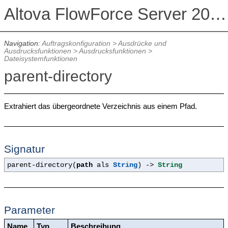
Altova FlowForce Server 2026 Advanced Edition
Navigation:
Auftragskonfiguration
>
Ausdrücke und
Ausdrucksfunktionen
>
Ausdrucksfunktionen
>
Dateisystemfunktionen
parent-directory
Extrahiert das übergeordnete Verzeichnis aus einem Pfad.
Signatur
parent-directory(
path
als
String
) ->
String
Parameter
Name
Typ
Beschreibung