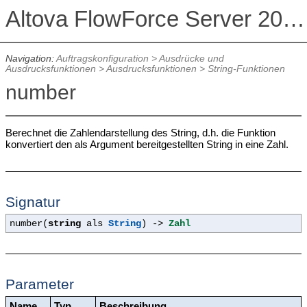
Altova FlowForce Server 2026 Advanced Edition
Navigation:
Auftragskonfiguration
>
Ausdrücke und
Ausdrucksfunktionen
>
Ausdrucksfunktionen
>
String-Funktionen
number
Berechnet die Zahlendarstellung des String, d.h. die Funktion
konvertiert den als Argument bereitgestellten String in eine Zahl.
Signatur
number(
string
als
String
) ->
Zahl
Parameter
Name
Typ
Beschreibung