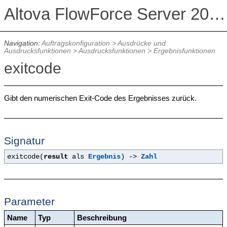
Altova FlowForce Server 2026 Advanced Edition
Navigation:
Auftragskonfiguration
>
Ausdrücke und
Ausdrucksfunktionen
>
Ausdrucksfunktionen
>
Ergebnisfunktionen
exitcode
Gibt den numerischen Exit-Code des Ergebnisses zurück.
Signatur
exitcode(
result
als
Ergebnis
) ->
Zahl
Parameter
Name
Typ
Beschreibung