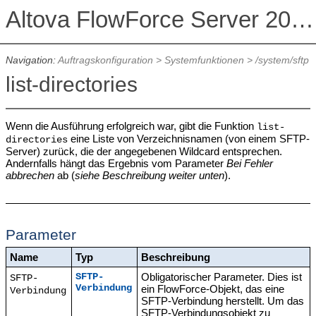
Altova FlowForce Server 2026 Advanced Edition
Navigation:
Auftragskonfiguration
>
Systemfunktionen
>
/system/sftp
list-directories
Wenn die Ausführung erfolgreich war, gibt die Funktion
list-
eine Liste von Verzeichnisnamen (von einem SFTP-
directories
Server) zurück, die der angegebenen Wildcard entsprechen.
Andernfalls hängt das Ergebnis vom Parameter
Bei Fehler
abbrechen
ab (
siehe Beschreibung weiter unten
).
Parameter
Name
Typ
Beschreibung
Obligatorischer Parameter. Dies ist
SFTP-
SFTP-
Verbindung
ein FlowForce-Objekt, das eine
Verbindung
SFTP-Verbindung herstellt. Um das
SFTP-Verbindungsobjekt zu