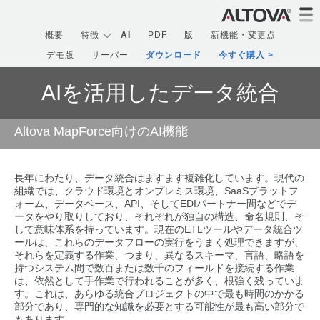
概要
特徴
AI
PDF
版
新機能・変更点
デモ版
サーバー
ダウンロード
今すぐ購入
AIを活用したデータ統合
Altova MapForce向けのAI機能
長年にわたり、データ統合はますます複雑化しています。現代の
組織では、クラウド環境とオンプレミス環境、SaaSプラットフ
ォーム、データベース、API、そしてEDIパートナー間などでデ
ータをやり取りしており、それぞれが独自の構造、命名規則、そ
して意味体系を持っています。現在のETLツールやデータ統合ツ
ールは、これらのデータフローの実行をうまく処理できますが、
それらを定義する作業、つまり、異なるスキーマ、言語、略語を
持つシステム間で数百または数千のフィールドを接続する作業
は、依然として手作業で行われることが多く、根強く残っていま
す。これは、あらゆる統合プロジェクトの中で最も時間のかかる
部分であり、専門的な知識を必要とする可能性が最も高い部分で
もあります。