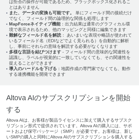
は拒否の操作が可能であるため、ブラックボックス化されるこ
とはありません
また、データの変換も可能です。
単にフィールド間の接続だけ
でなく、フィールド間の論理的な関係も処理します
MapForceネイティブ機能
：出力結果は通常のグラフィカル環
境で表示されるため、他のマッピングと同様に編集できます
難解なフィールド名を解読
： あいまいな表現や略語が使われて
いるフィールド名（EDIなどでよく見られる）を自動的に解析
し、事前にそれらの意味を解読する必要がなくなります
多様な言語を結びつけます
- フィールド間の意味的な関連性を
認識し、ラベルが視覚的に一致していなくても、その関連性を
捉えることができます
導入のハードルを下げる
：地図作成の専門家でなくても、動作
する連携機能を開発できます
Altova AIのサブスクリプションを開始
する
Altova AIは、お客様が製品ライセンスに加えて購入するサブスク
リプション形式で提供されています。Altova AIの購入には、サポ
ートおよび保守パッケージ（SMP）が必要です。お客様は、新し
いSMPの購入と同時にAltova AIのサブスクリプションを購入する