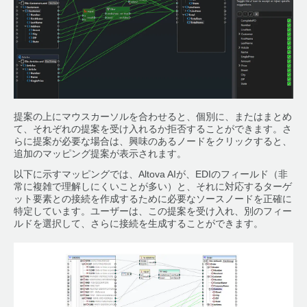
提案の上にマウスカーソルを合わせると、個別に、またはまとめ
て、それぞれの提案を受け入れるか拒否することができます。さ
らに提案が必要な場合は、興味のあるノードをクリックすると、
追加のマッピング提案が表示されます。
以下に示すマッピングでは、Altova AIが、EDIのフィールド（非
常に複雑で理解しにくいことが多い）と、それに対応するターゲ
ット要素との接続を作成するために必要なソースノードを正確に
特定しています。ユーザーは、この提案を受け入れ、別のフィー
ルドを選択して、さらに接続を生成することができます。