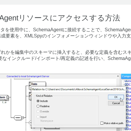
emaAgentリソースにアクセスする方法
ィタを使用中に、SchemaAgentに接続することで、SchemaA
成要素を、XMLSpyのインフォメーションウィンドウや入力
ずれかを編集中のスキーマに挿入すると、必要な定義を含むス
に必要なインクルード/インポート/再定義の記述を行い、SchemaA