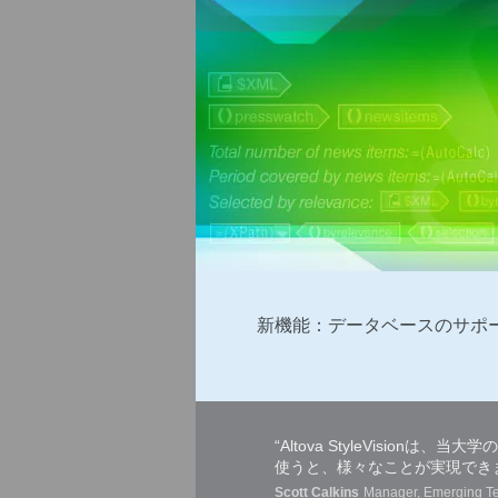
新機能：データベースのサポ
“Altova StyleVisio
使うと、様々なことが実現でき
Scott Calkins
Manager, Emerging Te