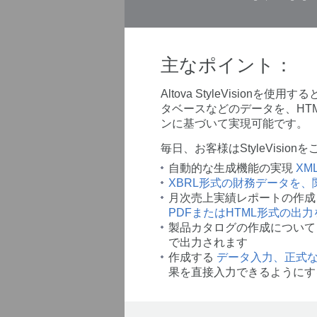
主なポイント：
Altova StyleVisionを
タベースなどのデータを、HT
ンに基づいて実現可能です。
毎日、お客様はStyleVis
自動的な生成機能の実現
XM
XBRL形式の財務データを、
月次売上実績レポートの作成
PDFまたはHTML形式の出
製品カタログの作成につい
で出力されます
作成する
データ入力、正式
果を直接入力できるようにす