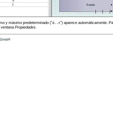
imo y máximo predeterminado ("
") aparece automáticamente. Para
d..t
a ventana
Propiedades
.
a GmbH