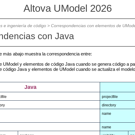
Altova UModel 2026
s e ingeniería de código
>
Correspondencias con elementos de UMode
ndencias con Java
e más abajo muestra la correspondencia entre:
e UModel y elementos de código Java cuando se genera código a par
 código Java y elementos de UModel cuando se actualiza el modelo 
Java
tfile
projectfile
ory
directory
name
name