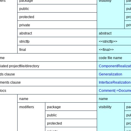
iers
package
visibility
pa
public
pu
protected
pr
private
pri
abstract
abstract
strictfp
<<strictfp>>
final
<<final>>
ame
code file name
ated projectfile/directory
ComponentRealizat
ds clause
Generalization
ments clause
InterfaceRealization
docs
Comment(->Documen
name
name
modifiers
package
visibility
pa
public
pu
protected
pr