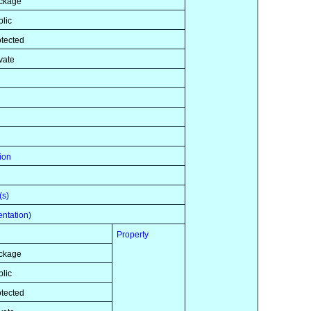
ckage
blic
otected
vate
ion
(s)
tation)
Property
ckage
blic
otected