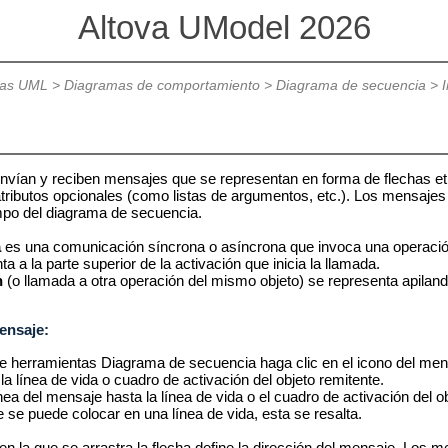
Altova UModel 2026
mas UML
>
Diagramas de comportamiento
>
Diagrama de secuencia
>
 envían y reciben mensajes que se representan en forma de flechas 
tributos opcionales (como listas de argumentos, etc.). Los mensajes se
po del diagrama de secuencia.
a
es una comunicación síncrona o asíncrona que invoca una operación q
a a la parte superior de la activación que inicia la llamada.
n
(o llamada a otra operación del mismo objeto) se representa apiland
ensaje:
de herramientas Diagrama de secuencia haga clic en el icono del men
la línea de vida o cuadro de activación del objeto remitente.
ínea del mensaje hasta la línea de vida o el cuadro de activación del ob
 se puede colocar en una línea de vida, esta se resalta.
 en la que se arrastra la flecha define la dirección del mensaje. Lo