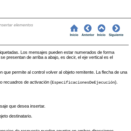
Insertar elementos
Inicio
Anterior
Inicio
Siguiente
etiquetadas. Los mensajes pueden estar numerados de forma
 presentan de arriba a abajo, es decir, el eje vertical es el
ue permite al control volver al objeto remitente. La flecha de una
o recuadros de activación (
).
EspecificacionesDeEjecución
saje que desea insertar.
jeto destinatario.
s mensajes de respuesta pueden apuntar en ambas direcciones.