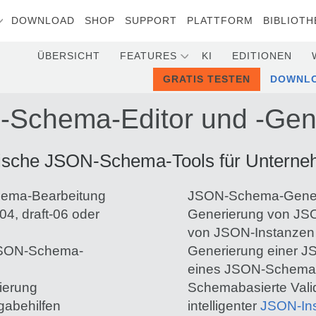
DOWNLOAD
SHOP
SUPPORT
PLATTFORM
BIBLIOTH
ÜBERSICHT
FEATURES
KI
EDITIONEN
GRATIS TESTEN
DOWNL
Schema-Editor und -Gen
ische JSON-Schema-Tools für Untern
hema-Bearbeitung
JSON-Schema-Gener
4, draft-06 oder
Generierung von J
von JSON-Instanzen
SON-Schema-
Generierung einer J
eines JSON-Schema
ierung
Schemabasierte Vali
gabehilfen
intelligenter
JSON-Ins