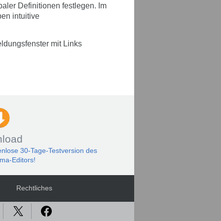
aler Definitionen festlegen. Im
n intuitive
ldungsfenster mit Links
load
enlose 30-Tage-Testversion des
a-Editors!
Rechtliches