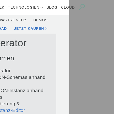
EK
TECHNOLOGIEN
BLOG
CLOUD
WAS IST NEU?
DEMOS
OAD
JETZT KAUFEN
erator
ehmen
ator
SON-Schemas anhand
SON-Instanz anhand
s
dierung &
tanz-Editor