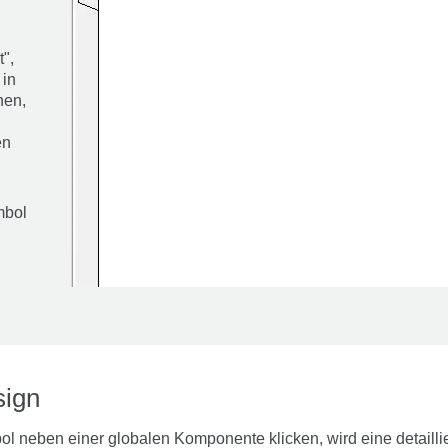
",
 in
hen,
en
mbol
ign
l neben einer globalen Komponente klicken, wird eine detaillier