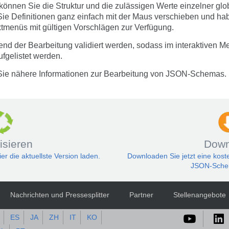
können Sie die Struktur und die zulässigen Werte einzelner glob
 Definitionen ganz einfach mit der Maus verschieben und habe
xtmenüs mit gültigen Vorschlägen zur Verfügung.
der Bearbeitung validiert werden, sodass im interaktiven Me
fgelistet werden.
Sie nähere Informationen zur Bearbeitung von JSON-Schemas.
isieren
Down
 die aktuellste Version laden.
Downloaden Sie jetzt eine kost
JSON-Schem
Nachrichten und Pressesplitter
Partner
Stellenangebote
ES
JA
ZH
IT
KO