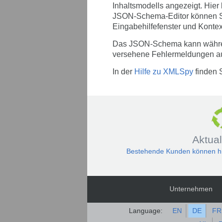
Inhaltsmodells angezeigt. Hier 
JSON-Schema-Editor können Sie
Eingabehilfefenster und Konte
Das JSON-Schema kann während 
versehene Fehlermeldungen au
In der
Hilfe zu XMLSpy
finden 
Aktual
Bestehende Kunden können hier
Unternehmen
Language:
EN
DE
FR