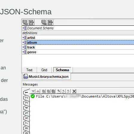
em JSON-Schema
er
 an
 der
 das
a")