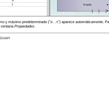
imo y máximo predeterminado ("
") aparece automáticamente. Para
d..t
a ventana
Propiedades
.
a GmbH