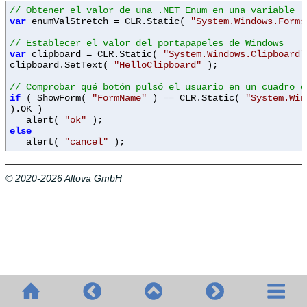
// Obtener el valor de una .NET Enum en una variable
var
enumValStretch = CLR.Static(
"System.Windows.Forms
// Establecer el valor del portapapeles de Windows
var
clipboard = CLR.Static(
"System.Windows.Clipboard"
clipboard.SetText(
"HelloClipboard"
);
// Comprobar qué botón pulsó el usuario en un cuadro d
if
( ShowForm(
"FormName"
) == CLR.Static(
"System.Win
).OK )
alert(
"ok"
);
else
alert(
"cancel"
);
© 2020-2026 Altova GmbH