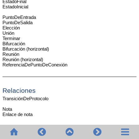
EstadoFinal
EstadoInicial
PuntoDeEntrada
PuntoDeSalida
Elección
Unión
Terminar
Bifurcación
Bifurcación (horizontal)
Reunión
Reunión (horizontal)
ReferenciaDePuntoDeConexión
Relaciones
TransiciónDeProtocolo
Nota
Enlace de nota
© 2020-2026 Altova GmbH