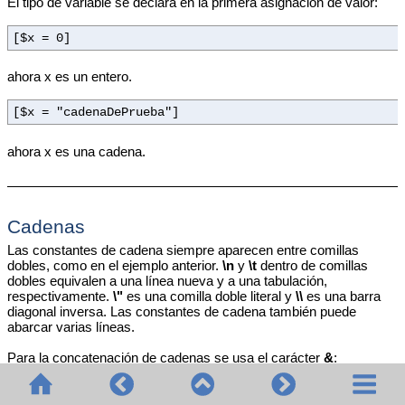
El tipo de variable se declara en la primera asignación de valor:
[$x = 0]
ahora x es un entero.
[$x = "cadenaDePrueba"]
ahora x es una cadena.
Cadenas
Las constantes de cadena siempre aparecen entre comillas
dobles, como en el ejemplo anterior.
\n
y
\t
dentro de comillas
dobles equivalen a una línea nueva y a una tabulación,
respectivamente.
\"
es una comilla doble literal y
\\
es una barra
diagonal inversa. Las constantes de cadena también puede
abarcar varias líneas.
Para la concatenación de cadenas se usa el carácter
&
:
[$BasePath = $outputpath & "/" & $JavaPackageDir]