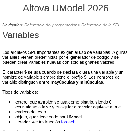
Altova UModel 2026
Navigation:
Referencia del programador
>
Referencia de la SPL
Variables
Los archivos SPL importantes exigen el uso de variables. Algunas
variables vienen predefinidas por el generador de código y se
pueden crear variables nuevas con solo asignarles valores.
El carácter
$
se usa cuando se
declara
o
usa
una variable y un
nombre de variable siempre tiene el prefijo
$
. Los nombres de
variable distinguen
entre mayúsculas y minúsculas
.
Tipos de variables:
•
entero, que también se usa como binario, siendo 0
equivalente a false y cualquier otro valor equivale a true
•
cadena de texto
•
objeto, que viene dado por
UModel
•
iterador, ver instrucción
foreach