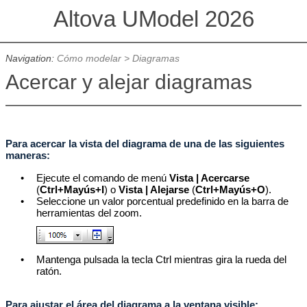
Altova UModel 2026
Navigation:
Cómo modelar
> Diagramas
Acercar y alejar diagramas
Para acercar la vista del diagrama de una de las siguientes
maneras:
•
Ejecute el comando de menú
Vista | Acercarse
(
Ctrl+Mayús+I
) o
Vista | Alejarse
(
Ctrl+Mayús+O
).
•
Seleccione un valor porcentual predefinido en la barra de
herramientas del zoom.
•
Mantenga pulsada la tecla Ctrl mientras gira la rueda del
ratón.
Para ajustar el área del diagrama a la ventana visible: